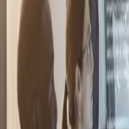
Nosaltres
Català
Parlem
Català