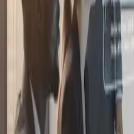
Inici
/
Blog
/
Formació ChatGPT per a Empreses: Guia Completa 2026
En aquest article
Per Què la Formació en ChatGPT És una Prioritat Empresarial el 2
Programa Tipus: 4 Mòduls per Dominar ChatGPT a la Teva Empres
Mòdul 1: Fonaments i Ús Segur (4 hores)
Mòdul 2: Prompting Avançat per a Professionals (4 hores)
Mòdul 3: Integració en Fluxos de Treball (4 hores)
Mòdul 4: Casos d'Ús Avançats i Mesurament (4 hores)