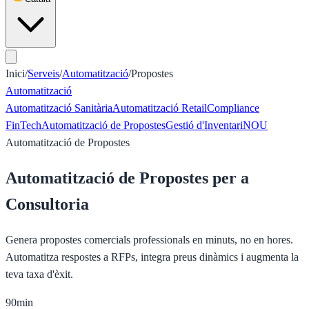
Inici
/
Serveis
/
Automatització
/
Propostes
Automatització
Automatització Sanitària
Automatització Retail
Compliance
FinTech
Automatització de Propostes
Gestió d'Inventari
NOU
Automatització de Propostes
Automatització de Propostes per a
Consultoria
Genera propostes comercials professionals en minuts, no en hores.
Automatitza respostes a RFPs, integra preus dinàmics i augmenta la
teva taxa d'èxit.
90min