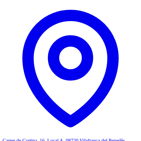
Carrer de Cortina, 16, Local A, 08720 Vilafranca del Penedès,